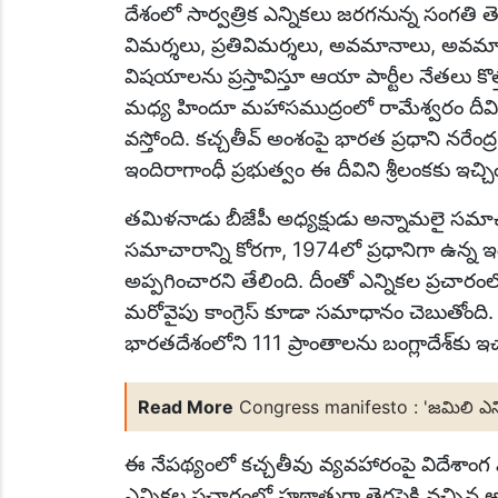
దేశంలో సార్వత్రిక ఎన్నికలు జరగనున్న సంగతి తెలి
విమర్శలు, ప్రతివిమర్శలు, అవమానాలు, అవమాన
విషయాలను ప్రస్తావిస్తూ ఆయా పార్టీల నేతలు కొత
మధ్య హిందూ మహాసముద్రంలో రామేశ్వరం దీవికి 
వస్తోంది. కచ్చతీవ్ అంశంపై భారత ప్రధాని నరేంద
ఇందిరాగాంధీ ప్రభుత్వం ఈ దీవిని శ్రీలంకకు ఇచ్చ
తమిళనాడు బీజేపీ అధ్యక్షుడు అన్నామలై సమాచ
సమాచారాన్ని కోరగా, 1974లో ప్రధానిగా ఉన్న ఇంద
అప్పగించారని తేలింది. దీంతో ఎన్నికల ప్రచారంల
మరోవైపు కాంగ్రెస్ కూడా సమాధానం చెబుతోంది.
భారతదేశంలోని 111 ప్రాంతాలను బంగ్లాదేశ్‌కు 
Read More
Congress manifesto : 'జమిలి ఎన్నికలు
ఈ నేపథ్యంలో కచ్చతీవు వ్యవహారంపై విదేశాంగ మ
ఎన్నికల ప్రచారంలో హఠాత్తుగా తెరపైకి వచ్చిన