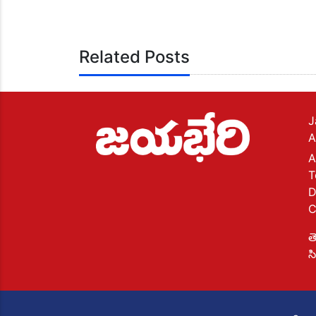
Related Posts
J
A
A
T
D
C
త
స