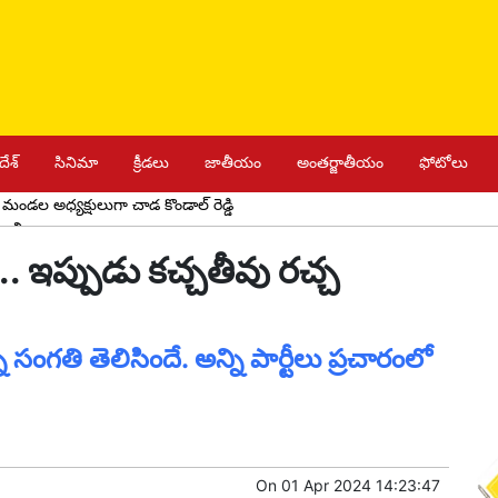
దేశ్
సినిమా
క్రీడలు
జాతీయం
అంతర్జాతీయం
ఫోటోలు
ూర్ మండల అధ్యక్షులుగా చాడ కొండాల్ రెడ్డి
గాలి
స్కాలర్‌షిప్‌ల పంపిణీ
రేపు యాదాద్రికి సీఎం రాక
 ఇప్పుడు కచ్చతీవు రచ్చ
దో తరగతి విద్యార్థులకు సన్మానం
ఉచిత కంటి వైద్య శిబిరం
ధాని Dr బాబు జగ్జీవన్ రావ్ జయంతి కార్యక్రమం
లు, నోట్ పుస్తకాలను పంపిణీ
షాద్‌నగర్‌లో ఉత్సాహంగా 5కే రన్
ను జాగ్రత్తగా నడపాలి
 సంగతి తెలిసిందే. అన్ని పార్టీలు ప్రచారంలో
ం
షాద్ నగర్ మున్సిపల్ పీఠం హస్తం పార్టీకి కైవసం
దర్భంగా బండలాగుడు పోటీలు
మచ్చలేని నాయకుడు కేసీఆర్
కేసీఆర్ కు సిట్ నోటీసులు సరికాదు
ెడ్డి డౌన్ డౌన్..
మున్సిపల్ పోరులో బిఆర్ఎస్ జోరు
వేడుకలు
ఘనంగా శ్రీ పద్మావతి అమ్మ వారికి సారె సమర్పణ
జిల్లా గోపాలమిత్ర నూతన అధ్యక్షుని ఎన్నిక
చైనా మాంజా పోలీసులు పంజా
On
01 Apr 2024 14:23:47