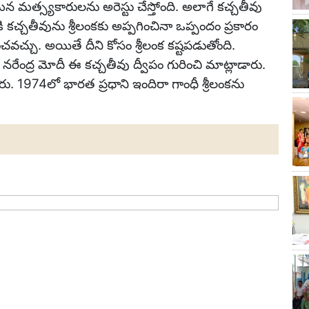
లంక మన మత్స్యకారులను అరెస్టు చేస్తోంది. అలాగే కచ్చతీవు
నికి కచ్చతీవును శ్రీలంకకు అప్పగించినా ఒప్పందం ప్రకారం
్చు. అయితే దీని కోసం శ్రీలంక కష్టపడుతోంది.
నరేంద్ర మోదీ ఈ కచ్చతీవు ద్వీపం గురించి మాట్లాడారు.
. 1974లో భారత ప్రధాని ఇందిరా గాంధీ శ్రీలంకను