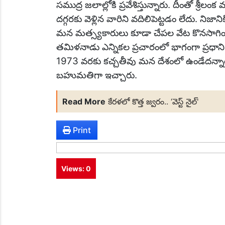
సముద్ర జలాల్లోకి ప్రవేశిస్తున్నారు. దీంతో శ్రీ
దగ్గరకు వెళ్లిన వారిని వదిలిపెట్టడం లేదు. నిజా
మన మత్స్యకారులు కూడా చేపల వేట కొనసాగించవచ
తమిళనాడు ఎన్నికల ప్రచారంలో భాగంగా ప్రధాని 
1973 వరకు కచ్చతీవు మన దేశంలో ఉండేదన్నారు
బహుమతిగా ఇచ్చారు.
Read More
కేరళలో కొత్త జ్వరం.. ‘వెస్ట్ నైల్'
Print
Views:
0