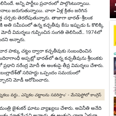
సిందే. అన్ని పార్టీలు ప్రచారంలో పాల్గొంటున్నాయి.
ాలు జరుగుతున్నాయి. చాలా ఏళ్ల క్రితం జరిగిన
్త చర్చకు తెరలేపుతున్నారు. తాజాగా భారత్-శ్రీలంక
అతి సమీపంలో ఉన్న కచ్చతీవు కేసు ఇప్పుడు ఓ కొలిక్కి
్ర మోదీ విమర్శలు గుప్పించిన సంగతి తెలిసిందే.. 1974లో
ిందని అన్నారు.
ార హక్కు చట్టం ద్వారా కచ్చతీవుకు సంబంధించిన
ిరాగాంధీ అప్పట్లో భారత్‌లో ఉన్న కచ్చతీవును శ్రీలంకకు
ో ప్రధాని నరేంద్ర మోదీ ఈ అంశంపై తీవ్ర విమర్శలు చేశారు.
 బంగ్లాదేశ్‌తో సరిహద్దు ఒప్పందం సమయంలో
ఇచ్చారని మోడీ ఆరోపించారు.
 వద్దు.. ఎన్నికల చట్టాలను సవరిస్తాం' - మేనిఫెస్టోలో కాంగ్రెస్
ంత్రి జైశంకర్ ఘాటు వ్యాఖ్యలు చేశారు. అవినీతి అనేది
 అంశం మాత్రమేనని అన్నారు. ఈ అంశంపై చాలా ఏళ్లుగా