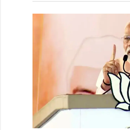
చిలుక రాజు సేవలు చిరస్మరణీయం
రైతులకు రుణమాఫీ
ఎమ్మెల్సి నవీన్ రెడ్డి సిపారసుతో మంజూరైన సీఎంఆర్ఎఫ్ చెక్
షాద్ నగర్ చౌరస్తా రోడ్డు విస్తీర్ణం గురించి కలెక్టరేట్ ప్రజావాణిల
యాద‌గిరిగుట్ట‌లో కాంగ్రెస్ వ‌ర్సెస్ బీజేపీ
సాయి హిల్స్ 
దేవుని బండ తండా గ్రామ సర్పంచ్ గా ప్రమాణ స్వీకారం చేసిన ఎ
తెలంగాణ గెజిటెడ్ అధికారుల సంఘం, హైదరాబాద్ నగర శాఖ 
ప్రపంచ ఆక్వాకల్చర్ ఇండియా 2025 కార్యక్రమంకు బయలుదేర
సైబర్ మోసాలపై ప్రజల్లో అవగాహన
పేదల పట్ల ఒకలా
దంచి కొడుతున్న వానలు
నూతన కమిటీ ప్రమాణ స్వీక
చర్లపల్లి రైల్వే స్టేషన్ లో మహిళల మృతదేహం కేసులో పురోగతి