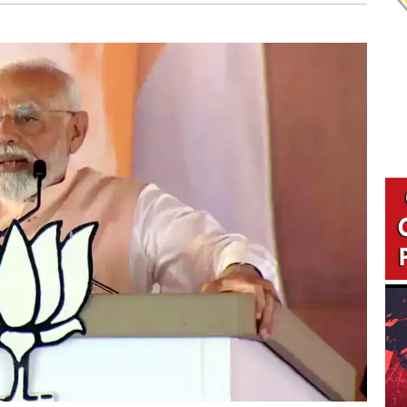
 చెల్లించాలి
షాద్ నగర్ లో కేటీఆర్ కు ఘన స్వాగతం పలికిన బిఆర్ఎస్ నేత
కు పంపిణీ
ో వినతి పత్రం
స్వామీ వివేకానంద ఆశయాలను కొనసాగిద్దాం
కాలనీలొ ఘనంగా ముగ్గుల పోటీలు
జాతీయ రోడ్డు భద్రత మాహోత్సవాలు
ం శ్రీను చౌనాన్
వృద్ధులకు పండ్లను పంపిణీ
కార్యవర్గ సమావేశం
ిన మత్స్య రైతులు, అధికారులు
బీసీల రిజర్వేషన్ సాధించేవరకు ఉద్యమిస్తాం
 ధనవంతుల పట్ల మరొకల వ్యవహరించడమేనా హైడ్రా గొప్పతనం
ారోత్సవం
ఎంగిలిపూల బతుకమ్మ సంబరాలు
!
Janhvi Kapoor
సీఆర్టీల సమస్యలు వెంటనే పరిష్కరించాలి