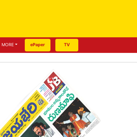
MORE
ePaper
TV