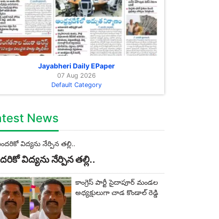
Jayabheri Daily EPaper
07 Aug 2026
Default Category
atest News
రికో విద్యను నేర్పిన తల్లి..
కాంగ్రెస్ పార్టీ సైదాపూర్ మండల
అధ్యక్షులుగా చాడ కొండాల్ రెడ్డి