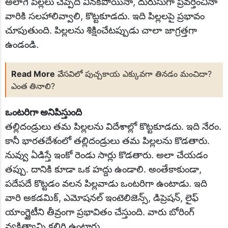
అలాగే పిల్లలు చెప్పేది వినకపోయినా, దురుసుగా ప్రవర్తించినా
సమావేశం
ప్రపంచ ఆక్వాకల్చర్ ఇండియా 2025 కార్యక్రమంకు బయలుదేరిన మత్స్య
వారికి సలహాలివ్వాలి, కొట్టకూడదు. ఇది పిల్లలపై ప్రభావం
రైతులు, అధికారులు
చూపుతుంది. పిల్లలను శిక్షించేటప్పుడు చాలా జాగ్రత్తగా
బీసీల రిజర్వేషన్ సాధించేవరకు ఉద్యమిస్తాం
ఉండండి.
సైబర్ మోసాలపై ప్రజల్లో అవగాహన
పేదల పట్ల ఒకలా ధనవంతుల పట్ల మరొకల వ్యవహరించడమేనా హైడ్రా
గొప్పతనం
Read More
వేసవిలో పుచ్చకాయ ఎక్కువగా తినడం మంచిదా?
దంచి కొడుతున్న వానలు
నూతన కమిటీ ప్రమాణ స్వీకారోత్సవం
ఎంత తినాలి?
ఎంగిలిపూల బతుకమ్మ సంబరాలు
చర్లపల్లి రైల్వే స్టేషన్ లో మహిళల మృతదేహం కేసులో పురోగతి!
Janhvi Kapoor
సీఆర్టీల సమస్యలు వెంటనే పరిష్కరించాలి
ఒంటరిగా అనిపిస్తుంది
తల్లిదండ్రులు తమ పిల్లలను విదేశాల్లో కొట్టకూడదు. ఇది నేరం.
కానీ భారతదేశంలో తల్లిదండ్రులు తమ పిల్లలను కొడతారు.
నువ్వు ఏడిస్తే ఇంకో రెండు సార్లు కొడతారు. అలా చేయడం
తప్పు. దానికి కూడా ఒక హద్దు ఉండాలి. అంతేకాకుండా,
పదేపదే కొట్టడం వలన పిల్లవాడు ఒంటరిగా ఉంటాడు. ఇది
వారి అకడమిక్, ఎమోషనల్ ఇంటెలిజెన్స్, డిప్రెషన్, లైఫ్
యాంగ్జైటీని తీవ్రంగా ప్రభావితం చేస్తుంది. వారు బోరింగ్
వ్యక్తిత్వాన్ని కలిగి ఉంటారు.