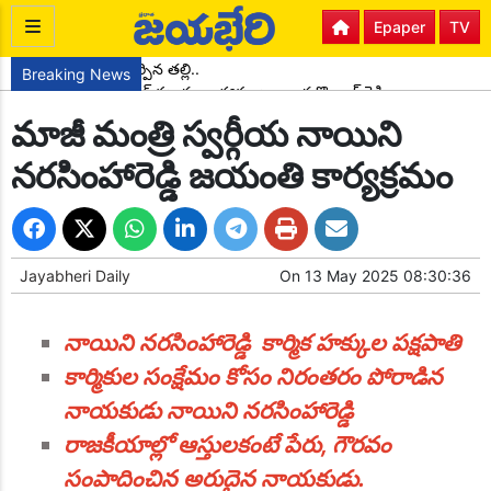
Epaper
TV
ఎందరికో విద్యను నేర్పిన తల్లి..
Breaking News
కాంగ్రెస్ పార్టీ సైదాపూర్ మండల అధ్యక్షులుగా చాడ కొండాల్ రెడ్డి
నేటి బాలలే రేపటి పౌరులు... అందరూ చదవాలి అందరూ ఎదగాలి
మాజీ మంత్రి స్వర్గీయ నాయిని
ఆర్థికంగా వెనుకబడిన రెడ్డి విద్యార్థులకు అవర్ రెడ్డి ఫౌండేషన్ స్కాలర్‌షిప్‌ల
పంపిణీ
నరసింహారెడ్డి జయంతి కార్యక్రమం
రేపు యాదాద్రికి సీఎం రాక
పూర్వ విద్యార్థుల ఆత్మీయ సమ్మేళనం
ప్రతిభ చాటిన పదో తరగతి విద్యార్థులకు సన్మానం
ఉచిత కంటి వైద్య శిబిరం
ఘనంగా 161వ వారపు జ్ఞానమాల
భారత మాజీ ఉప ప్రధాని Dr బాబు జగ్జీవన్ రావ్ జయంతి కార్యక్రమం
Jayabheri Daily
పుట్టినరోజు సందర్భంగా పాఠశాల విద్యార్థులకు పండ్లు, పెన్నులు, నోట్
On
13 May 2025 08:30:36
పుస్తకాలను పంపిణీ
షాద్‌నగర్‌లో ఉత్సాహంగా 5కే రన్
నాయిని నరసింహారెడ్డి కార్మిక హక్కుల పక్షపాతి
సిసి రోడ్డు నిర్మాణ పనులు ప్రారంభం
డ్రైవర్లు వాహనాలను జాగ్రత్తగా నడపాలి
కార్మికుల సంక్షేమం కోసం నిరంతరం పోరాడిన
నారాయణ పాఠశాలలో ఘనంగా అకాడమిక్ ఫెయిర్ కార్యక్రమం
నాయకుడు నాయిని నరసింహారెడ్డి
షాద్ నగర్ మున్సిపల్ పీఠం హస్తం పార్టీకి కైవసం
కేశంపేట మండలంలోని అల్వాల గ్రామంలో మహాశివరాత్రి సందర్భంగా
రాజకీయాల్లో ఆస్తులకంటే పేరు, గౌరవం
బండలాగుడు పోటీలు
సంపాదించిన అరుదైన నాయకుడు.
ప్రజా గాయకుడు గద్దర్.. షాద్ నగర్ లో జయంతి వేడుకలు