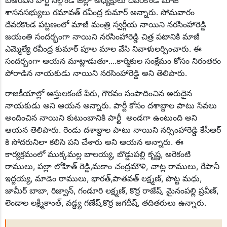
సమావేశం
శాసనసభ్యులు రమావత్ రవీంద్ర కుమార్ అన్నారు. సోమవారం
ప్రపంచ ఆక్వాకల్చర్ ఇండియా 2025 కార్యక్రమంకు బయలుదేరిన మత్స్య
దేవరకొండ పట్టణంలో మాజీ మంత్రి స్వర్గీయ నాయిని నరసింహారెడ్డి
రైతులు, అధికారులు
బీసీల రిజర్వేషన్ సాధించేవరకు ఉద్యమిస్తాం
జయంతి సందర్భంగా నాయిని నరసింహారెడ్డి చిత్ర పటానికి మాజీ
సైబర్ మోసాలపై ప్రజల్లో అవగాహన
ఎమ్మెల్యే రవీంద్ర కుమార్ పూల మాల వేసి నివాళులర్పించారు. ఈ
పేదల పట్ల ఒకలా ధనవంతుల పట్ల మరొకల వ్యవహరించడమేనా హైడ్రా
సందర్బంగా ఆయన మాట్లాడుతూ....కార్మికుల సంక్షేమం కోసం నిరంతరం
గొప్పతనం
పోరాడిన నాయకుడు నాయిని నరసింహారెడ్డి అని తెలిపారు.
దంచి కొడుతున్న వానలు
నూతన కమిటీ ప్రమాణ స్వీకారోత్సవం
ఎంగిలిపూల బతుకమ్మ సంబరాలు
రాజకీయాల్లో ఆస్తులకంటే పేరు, గౌరవం సంపాదించిన అరుదైన
చర్లపల్లి రైల్వే స్టేషన్ లో మహిళల మృతదేహం కేసులో పురోగతి!
నాయకుడు అని ఆయన అన్నారు. పార్టీ కోసం దశాబ్దాల పాటు సేవలు
Janhvi Kapoor
సీఆర్టీల సమస్యలు వెంటనే పరిష్కరించాలి
అందించిన నాయిని కుటుంబానికి పార్టీ అండగా ఉంటుంది అని
ఆయన తెలిపారు. రెండు దశాబ్దాల పాటు నాయిని నర్సింహారెడ్డి కేసీఆర్
కి సోదరునిలా కలిసి పని చేశారు అని ఆయన అన్నారు. ఈ
కార్యక్రమంలో ముక్కమల్ల బాలయ్య, బొడ్డుపల్లి కృష్ణ, అరెకంటి
రాములు, పల్లా లోహిత్ రెడ్డి,మకాం చంద్రమౌళి, చాట్ల రాములు, రేపానీ
ఇద్దయ్య, మాడెం రాములు, భారత్,పాతవత్ లక్ష్మణ్, పొట్ట మధు,
జామీర్ బాబా, రిజ్వాన్, గండూరి లక్ష్మణ్, కొర్ర రాజేష్, మైనంపల్లి ప్రవీణ్,
లెండాల లక్ష్మీకాంత్, వడ్థ్య గణేష్,కొర్ర జగదీష్, తదితరులు ఉన్నారు.