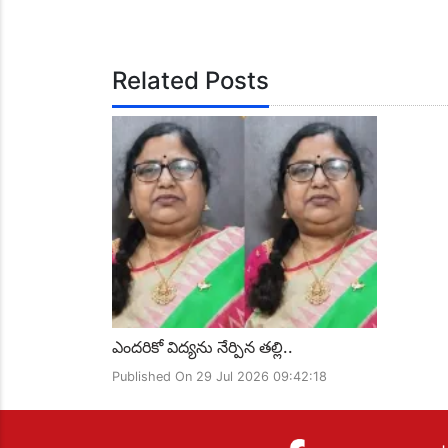
Related Posts
ఎందరికో విద్యను నేర్పిన తల్లి..
Published On 29 Jul 2026 09:42:18