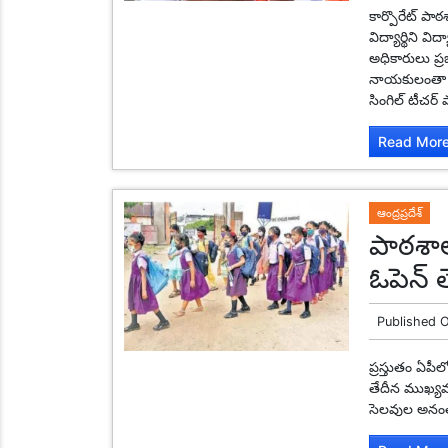
కార్పొరేట్ పా
విద్యార్థిని
అధికారులు ప్
నాయకులంతా ఒక
సింగిల్ టీచర్
Read More
ఆంద్రప్రదేశ్
పాఠశాల 
ఓపెన్‌ 
Published 
ప్రస్తుతం ఏప
తేదీన ముఖ్యమ
సెలవుల అనంతర