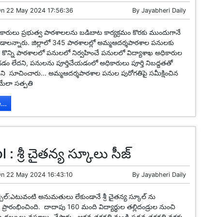
On
22 May 2024 17:56:36
By
Jayabheri Daily
ికారులు ప్రభుత్వ పాఠశాలలను బడిబాట కార్యక్రమం కొరకు ముందుగానే
ండాలన్నారు. జిల్లాలో 345 పాఠశాలల్లో అమ్మఆదర్శపాఠశాల పనులకు
టగా కొన్ని పాఠశాలలో పనులలో నిర్వహించే పనులలో విద్యాశాఖ అధికారుల
ం లేదని, పనులను పూర్తిచేయడంలో అధికారులు పూర్తి నిబద్దతతో
ి సూచించారు... అమ్మఆదర్శపాఠశాల పనుల పురోగతిపై సమీక్షించిన
్ పమేలా సత్పతి
...
: శ్రీ చైతన్య స్కూలు సీజ్
On
22 May 2024 16:43:10
By
Jayabheri Daily
చల్:ఎటువంటి అనుమతులు లేకుండానే శ్రీ చైతన్య స్కూల్ ను
రారంభించింది. దాదాపు 160 మంది విద్యార్థుల తల్లిదండ్రుల నుంచి
పేరిట డబ్బులు వసూలు చేసారు. ఆరవ తరగతి నుండి పదవ తరగతి వరకు