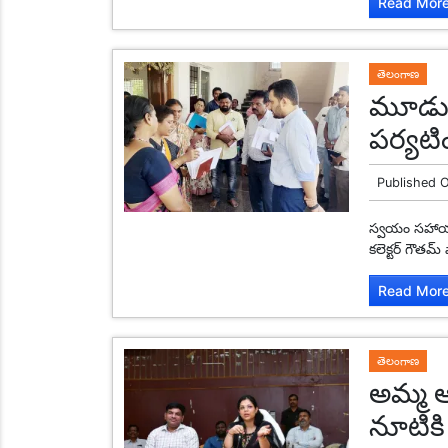
Read More
తెలంగాణ
మూడు 
పర్యటిం
Published 
స్వయం సహాయక స
కలెక్టర్ గౌత
Read More
తెలంగాణ
అమ్మ ఆ
నూటికి