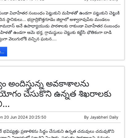
 చెల్లించాలి
షాద్ నగర్ లో కేటీఆర్ కు ఘన స్వాగతం పలికిన బిఆర్ఎస్ నేత
కు పంపిణీ
ుండా వివాహేతర సంబంధం పెట్టుకుని మహిళతో ఉండగా పట్టుకుని చెట్టుకి
ో వినతి పత్రం
స్వామీ వివేకానంద ఆశయాలను కొనసాగిద్దాం
దిన స్థానికులు... భద్రాద్రికొత్తగూడెం జిల్లాలో అశ్వారావుపేట మండలం
కాలనీలొ ఘనంగా ముగ్గుల పోటీలు
జాతీయ రోడ్డు భద్రత మాహోత్సవాలు
రామదాస్ అనే ఉపాధ్యాయుడు పాఠశాలకు రాకుండా వివాహేతర సంబంధం
ం శ్రీను చౌనాన్
వృద్ధులకు పండ్లను పంపిణీ
మహిళతో ఉండగా ఆమె భర్త, గ్రామస్థులు చెట్టుకు కట్టేసి భౌతికంగా దాడి
కార్యవర్గ సమావేశం
ంగా వెలుగులోకి వచ్చిన ఘటన....
ిన మత్స్య రైతులు, అధికారులు
బీసీల రిజర్వేషన్ సాధించేవరకు ఉద్యమిస్తాం
 ధనవంతుల పట్ల మరొకల వ్యవహరించడమేనా హైడ్రా గొప్పతనం
...
ారోత్సవం
ఎంగిలిపూల బతుకమ్మ సంబరాలు
!
Janhvi Kapoor
సీఆర్టీల సమస్యలు వెంటనే పరిష్కరించాలి
్వం అందిస్తున్న అవకాశాలను
ియోగం చేసుకొని ఉన్నత శిఖరాలకు
...
On
20 Jun 2024 20:25:50
By
Jayabheri Daily
లోనే భవిష్యత్తు ప్రణాళికను సిద్ధం చేసుకుని ఉన్నత చదువులు చదువుకొని
ధించాలని విద్యార్థుల్లో స్ఫూర్తిని నింపారు. ప్రభుత్వ పాఠశాలలపై నమ్మకం