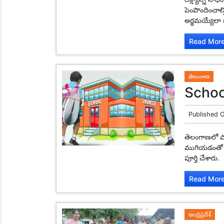
పెంపొందించాల
అర్థమయ్యేలా 
Read More
తెలంగాణ
School
Published 
తెలంగాణలో పా
ముగియడంతో జూ
పూర్తి చేశారు.
Read More
ఆంద్రప్రదేశ్