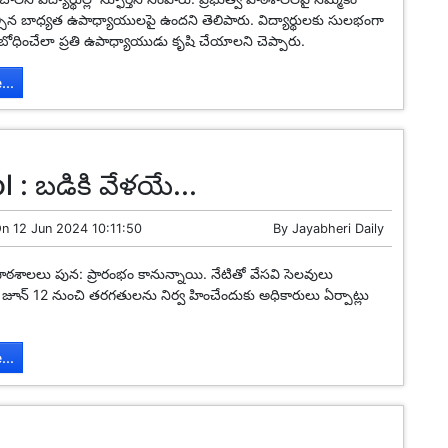
్సిన బాధ్యత ఉపాధ్యాయులపై ఉందని తెలిపారు. విద్యార్థులకు సులభంగా
బోధించేలా ప్రతి ఉపాధ్యాయుడు కృషి చేయాలని చెప్పారు.
...
 : బడికి వేళయే...
On
12 Jun 2024 10:11:50
By
Jayabheri Daily
ఠశాలలు పున: ప్రారంభం కానున్నాయి. నేటితో వేసవి సెలవులు
న్ 12 నుంచి తరగతులను నిర్వ హించేందుకు అధికారులు ఏర్పాట్లు
...