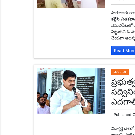
చిలుక రాజు సేవలు చిరస్మరణీయం
రైతులకు రుణమాఫీ
ఎమ్మెల్సి నవీన్ రెడ్డి సిపారసుతో మంజూరైన సీఎంఆర్ఎఫ్ చెక్
పాఠశాలకు రాక
షాద్ నగర్ చౌరస్తా రోడ్డు విస్తీర్ణం గురించి కలెక్టరేట్ ప్రజావాణిల
కట్టేసి చితకబా
యాద‌గిరిగుట్ట‌లో కాంగ్రెస్ వ‌ర్సెస్ బీజేపీ
సాయి హిల్స్ 
నెమలిపేటలో 
దేవుని బండ తండా గ్రామ సర్పంచ్ గా ప్రమాణ స్వీకారం చేసిన ఎ
పెట్టుకుని ఓ 
తెలంగాణ గెజిటెడ్ అధికారుల సంఘం, హైదరాబాద్ నగర శాఖ 
చేయగా ఆలస్య
ప్రపంచ ఆక్వాకల్చర్ ఇండియా 2025 కార్యక్రమంకు బయలుదేర
సైబర్ మోసాలపై ప్రజల్లో అవగాహన
పేదల పట్ల ఒకలా
Read More
దంచి కొడుతున్న వానలు
నూతన కమిటీ ప్రమాణ స్వీక
చర్లపల్లి రైల్వే స్టేషన్ లో మహిళల మృతదేహం కేసులో పురోగతి
తెలంగాణ
ప్రభుత
సద్విన
ఎదగాలి
Published 
విద్యార్థి దశ
లక్ష్యాన్ని సా