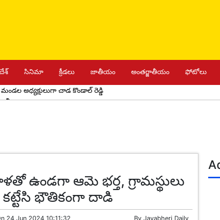
దేశ్
సినిమా
క్రీడలు
జాతీయం
అంతర్జాతీయం
ఫోటోలు
ూర్ మండల అధ్యక్షులుగా చాడ కొండాల్ రెడ్డి
గాలి
స్కాలర్‌షిప్‌ల పంపిణీ
రేపు యాదాద్రికి సీఎం రాక
దో తరగతి విద్యార్థులకు సన్మానం
ఉచిత కంటి వైద్య శిబిరం
ధాని Dr బాబు జగ్జీవన్ రావ్ జయంతి కార్యక్రమం
లు, నోట్ పుస్తకాలను పంపిణీ
షాద్‌నగర్‌లో ఉత్సాహంగా 5కే రన్
ను జాగ్రత్తగా నడపాలి
A
ం
షాద్ నగర్ మున్సిపల్ పీఠం హస్తం పార్టీకి కైవసం
దర్భంగా బండలాగుడు పోటీలు
తో ఉండగా ఆమె భర్త, గ్రామస్థులు
మచ్చలేని నాయకుడు కేసీఆర్
కేసీఆర్ కు సిట్ నోటీసులు సరికాదు
ు కట్టేసి భౌతికంగా దాడి
ెడ్డి డౌన్ డౌన్..
మున్సిపల్ పోరులో బిఆర్ఎస్ జోరు
వేడుకలు
ఘనంగా శ్రీ పద్మావతి అమ్మ వారికి సారె సమర్పణ
జిల్లా గోపాలమిత్ర నూతన అధ్యక్షుని ఎన్నిక
చైనా మాంజా పోలీసులు పంజా
On
24 Jun 2024 10:11:32
By
Jayabheri Daily