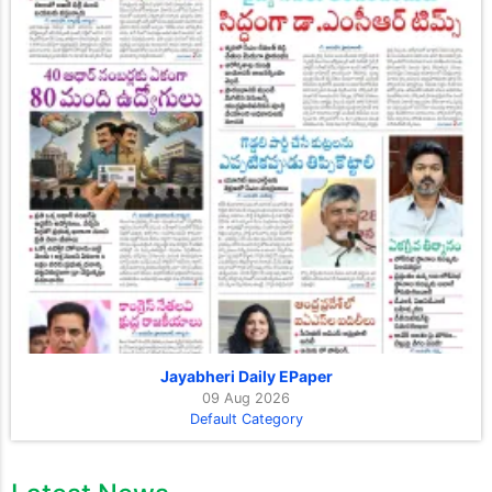
Jayabheri Daily EPaper
09 Aug 2026
Default Category