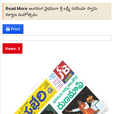
Read More
అంగరంగ వైభవంగా శ్రీ లక్ష్మీ నరసింహ స్వామి
కళ్యాణ మహోత్సవం
Print
Views:
3