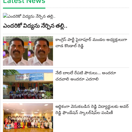
Latest News
ఎందరికో విద్యను నేర్పిన తల్లి..
కాంగ్రెస్ పార్టీ సైదాపూర్ మండల అధ్యక్షులుగా
చాడ కొండాల్ రెడ్డి
నేటి బాలలే రేపటి పౌరులు... అందరూ
చదవాలి అందరూ ఎదగాలి
ఆర్థికంగా వెనుకబడిన రెడ్డి విద్యార్థులకు అవర్
రెడ్డి ఫౌండేషన్ స్కాలర్‌షిప్‌ల పంపిణీ