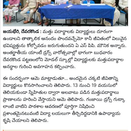
మచ్చలేని నాయకుడు కేసీఆర్
కేసీఆర్ కు సిట్ నోటీసులు సరికాదు
మున్సిపల్ ఎన్నికల్లో కాంగ్రెస్ విజయం ఖాయం
రేవంత్ రెడ్డి డౌన్ డౌన్..
మున్సిపల్ పోరులో బిఆర్ఎస్ జోరు
మేడిపల్లి ప్రెస్ క్లబ్ అధ్వర్యంలో ఘనంగా గణతంత్ర దినోత్సవ వేడుకలు
ఘనంగా శ్రీ పద్మావతి అమ్మ వారికి సారె సమర్పణ
జయభేరి, దేవరకొండ :
మత్తు పదార్థాలకు విద్యార్థులు దూరంగా
అంబేద్కర్ ఆశయ సాధన కోసమే పనిచేస్తా..
ఉండాలని తాత్కాలిక ఆనందం పొందవచ్చేమో కానీ జీవితంలో విలువైన
కరీంనగర్ జిల్లా గోపాలమిత్ర నూతన అధ్యక్షుని ఎన్నిక
భవిష్యత్తును కోల్పోవడం జరుగుతుందని ఏ ఎస్ పిపి. మౌనిక అన్నారు.
చైనా మాంజా పోలీసులు పంజా
అంతర్జాతీయ యాంటీ డ్రగ్స్ వారోత్సవాల్లో భాగంగా బుధవారం
చిలుక రాజు సేవలు చిరస్మరణీయం
దేవరకొండ పట్టణంలోని మోడల్ స్కూల్లో విద్యార్థులకు మత్తుపదార్థాల
రైతులకు రుణమాఫీ చెల్లించాలి
షాద్ నగర్ లో కేటీఆర్ కు ఘన స్వాగతం పలికిన బిఆర్ఎస్ నేతలు
అనర్ధాల గురించి అవగాహన కల్పించారు.
ఎమ్మెల్సి నవీన్ రెడ్డి సిపారసుతో మంజూరైన సీఎంఆర్ఎఫ్ చెక్కు పంపిణీ
ఈ సందర్భంగా ఆమె మాట్లాడుతూ... అందమైన చక్కటి జీవితాన్ని
షాద్ నగర్ చౌరస్తా రోడ్డు విస్తీర్ణం గురించి కలెక్టరేట్ ప్రజావాణిలో వినతి పత్రం
స్వామీ వివేకానంద ఆశయాలను కొనసాగిద్దాం
విద్యార్థులు కొనసాగించాలని తెలిపారు. 13 నుంచి 19 వయసులో
యాద‌గిరిగుట్ట‌లో కాంగ్రెస్ వ‌ర్సెస్ బీజేపీ
తెలియకుండా స్నేహితుల ద్వారా అలవాటు పడిన మత్తుపదార్థాలు
సాయి హిల్స్ కాలనీలొ ఘనంగా ముగ్గుల పోటీలు
ప్రాణాలను హరించి వేస్తాయని ఆమె తెలిపారు. గంజాయి డ్రగ్స్ గుట్కా
జాతీయ రోడ్డు భద్రత మాహోత్సవాలు
లాంటి వాటిని పాఠశాల ఆవరణలో పూర్తిగా నిషేధించి
దేవుని బండ తండా గ్రామ సర్పంచ్ గా ప్రమాణ స్వీకారం చేసిన ఎం శ్రీను
ప్రశాంతమైనటువంటి విద్యా లయలుగా తీర్చిదిద్దడానికి ఉపాధ్యాయ
చౌనాన్
కృషి చేయాలని తెలిపారు.
వృద్ధులకు పండ్లను పంపిణీ
తెలంగాణ గెజిటెడ్ అధికారుల సంఘం, హైదరాబాద్ నగర శాఖ కార్యవర్గ