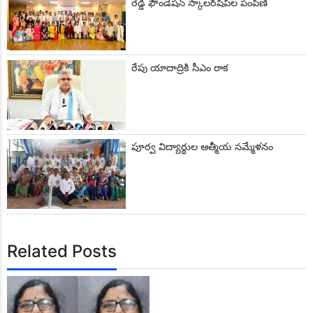
రెడ్డి ఫౌండేషన్ స్కాలర్‌షిప్‌ల పంపిణీ
రేపు యాదాద్రికి సీఎం రాక
పూర్వ విద్యార్థుల ఆత్మీయ సమ్మేళనం
Related Posts