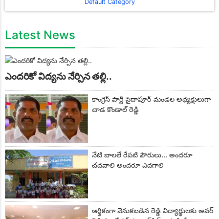
Default Category
Latest News
ఎందరికో విద్యను నేర్పిన తల్లి..
కాంగ్రెస్ పార్టీ సైదాపూర్ మండల అధ్యక్షులుగా
చాడ కొండాల్ రెడ్డి
నేటి బాలలే రేపటి పౌరులు... అందరూ
చదవాలి అందరూ ఎదగాలి
ఆర్థికంగా వెనుకబడిన రెడ్డి విద్యార్థులకు అవర్