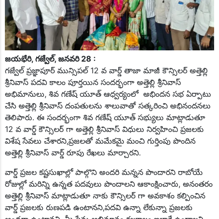
మచ్చలేని నాయకుడు కేసీఆర్
కేసీఆర్ కు సిట్ నోటీసులు సరికాదు
మున్సిపల్ ఎన్నికల్లో కాంగ్రెస్ విజయం ఖాయం
రేవంత్ రెడ్డి డౌన్ డౌన్..
మున్సిపల్ పోరులో బిఆర్ఎస్ జోరు
మేడిపల్లి ప్రెస్ క్లబ్ అధ్వర్యంలో ఘనంగా గణతంత్ర దినోత్సవ వేడుకలు
ఘనంగా శ్రీ పద్మావతి అమ్మ వారికి సారె సమర్పణ
జయభేరి, గజ్వేల్, జనవరి 28 :
అంబేద్కర్ ఆశయ సాధన కోసమే పనిచేస్తా..
కరీంనగర్ జిల్లా గోపాలమిత్ర నూతన అధ్యక్షుని ఎన్నిక
గజ్వేల్ ప్రజ్ఞాపూర్ మున్సిపల్ 12 వ వార్డ్ తాజా మాజీ కౌన్సిలర్ అత్తెల్లి
చైనా మాంజా పోలీసులు పంజా
శ్రీనివాస్ పదవి కాలం పూర్తయిన సందర్భంగా అత్తెల్లి శ్రీనివాస్
చిలుక రాజు సేవలు చిరస్మరణీయం
అభిమానులు, శివ గణేష్ యూత్ ఆధ్వర్యంలో అభిందన సభ ఏర్పాటు
రైతులకు రుణమాఫీ చెల్లించాలి
చేసి అత్తెల్లి శ్రీనివాస్ దంపతులను శాలువాతో సత్కరించి అభినందనలు
షాద్ నగర్ లో కేటీఆర్ కు ఘన స్వాగతం పలికిన బిఆర్ఎస్ నేతలు
తెలిపారు. ఈ సందర్భంగా శివ గణేష్ యూత్ సభ్యులు మాట్లాడుతూ
ఎమ్మెల్సి నవీన్ రెడ్డి సిపారసుతో మంజూరైన సీఎంఆర్ఎఫ్ చెక్కు పంపిణీ
12 వ వార్డ్ కౌన్సిలర్ గా అత్తెల్లి శ్రీనివాస్ విధులు నిర్వహించి ప్రజలకు
షాద్ నగర్ చౌరస్తా రోడ్డు విస్తీర్ణం గురించి కలెక్టరేట్ ప్రజావాణిలో వినతి పత్రం
విశేష సేవలు చేశారని,ప్రజలతో మమేకమై మంచి గుర్తింపు పొందిన
స్వామీ వివేకానంద ఆశయాలను కొనసాగిద్దాం
యాద‌గిరిగుట్ట‌లో కాంగ్రెస్ వ‌ర్సెస్ బీజేపీ
అత్తెల్లి శ్రీనివాస్ వార్డ్ రూపు రేఖలు మార్చారని.
సాయి హిల్స్ కాలనీలొ ఘనంగా ముగ్గుల పోటీలు
జాతీయ రోడ్డు భద్రత మాహోత్సవాలు
వార్డ్ ప్రజల కష్టసుఖాల్లో పాల్గొని అందరి మన్నన పొందారని రాబోయే
దేవుని బండ తండా గ్రామ సర్పంచ్ గా ప్రమాణ స్వీకారం చేసిన ఎం శ్రీను
రోజుల్లో మరిన్ని ఉన్నత పదవులు పొందాలని ఆకాంక్షించారు, అనంతరం
చౌనాన్
అత్తెల్లి శ్రీనివాస్ మాట్లాడుతూ నాకు కౌన్సిలర్ గా అవకాశం కల్పించిన
వృద్ధులకు పండ్లను పంపిణీ
వార్డ్ ప్రజలకు రుణపడి ఉంటానని,పదవి ఉన్నా లేకున్నా ప్రజలకు
తెలంగాణ గెజిటెడ్ అధికారుల సంఘం, హైదరాబాద్ నగర శాఖ కార్యవర్గ
అండగా ఉంటానని, మీ ప్రేమ అభిమానం కలకాలం ఇలాగే ఉండాలని