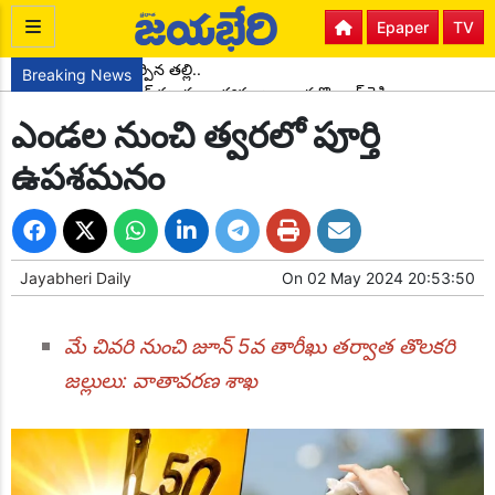
Epaper
TV
ఎందరికో విద్యను నేర్పిన తల్లి..
Breaking News
కాంగ్రెస్ పార్టీ సైదాపూర్ మండల అధ్యక్షులుగా చాడ కొండాల్ రెడ్డి
నేటి బాలలే రేపటి పౌరులు... అందరూ చదవాలి అందరూ ఎదగాలి
ఎండల నుంచి త్వరలో పూర్తి
ఆర్థికంగా వెనుకబడిన రెడ్డి విద్యార్థులకు అవర్ రెడ్డి ఫౌండేషన్ స్కాలర్‌షిప్‌ల
పంపిణీ
ఉపశమనం
రేపు యాదాద్రికి సీఎం రాక
పూర్వ విద్యార్థుల ఆత్మీయ సమ్మేళనం
ప్రతిభ చాటిన పదో తరగతి విద్యార్థులకు సన్మానం
ఉచిత కంటి వైద్య శిబిరం
ఘనంగా 161వ వారపు జ్ఞానమాల
భారత మాజీ ఉప ప్రధాని Dr బాబు జగ్జీవన్ రావ్ జయంతి కార్యక్రమం
Jayabheri Daily
పుట్టినరోజు సందర్భంగా పాఠశాల విద్యార్థులకు పండ్లు, పెన్నులు, నోట్
On
02 May 2024 20:53:50
పుస్తకాలను పంపిణీ
షాద్‌నగర్‌లో ఉత్సాహంగా 5కే రన్
మే చివరి నుంచి జూన్ 5వ తారీఖు తర్వాత తొలకరి
సిసి రోడ్డు నిర్మాణ పనులు ప్రారంభం
డ్రైవర్లు వాహనాలను జాగ్రత్తగా నడపాలి
జల్లులు: వాతావరణ శాఖ
నారాయణ పాఠశాలలో ఘనంగా అకాడమిక్ ఫెయిర్ కార్యక్రమం
షాద్ నగర్ మున్సిపల్ పీఠం హస్తం పార్టీకి కైవసం
కేశంపేట మండలంలోని అల్వాల గ్రామంలో మహాశివరాత్రి సందర్భంగా
బండలాగుడు పోటీలు
ప్రజా గాయకుడు గద్దర్.. షాద్ నగర్ లో జయంతి వేడుకలు