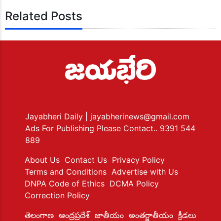
Related Posts
Jayabheri Daily
| jayabherinews@gmail.com
Ads For Publishing Please Contact.. 9391 544
889
About Us
Contact Us
Privacy Policy
Terms and Conditions
Advertise with Us
DNPA Code of Ethics
DCMA Policy
Correction Policy
తెలంగాణ
ఆంద్రప్రదేశ్
జాతీయం
అంతర్జాతీయం
క్రీడలు