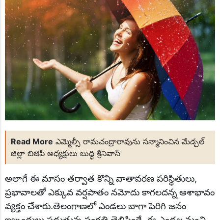
సమావేశం
ప్రపంచ ఆక్వాకల్చర్ ఇండియా 2025 కార్యక్రమంకు బయలుదేరిన మత్స్య
రైతులు, అధికారులు
బీసీల రిజర్వేషన్ సాధించేవరకు ఉద్యమిస్తాం
సైబర్ మోసాలపై ప్రజల్లో అవగాహన
పేదల పట్ల ఒకలా ధనవంతుల పట్ల మరొకల వ్యవహరించడమేనా హైడ్రా
గొప్పతనం
దంచి కొడుతున్న వానలు
నూతన కమిటీ ప్రమాణ స్వీకారోత్సవం
ఎంగిలిపూల బతుకమ్మ సంబరాలు
చర్లపల్లి రైల్వే స్టేషన్ లో మహిళల మృతదేహం కేసులో పురోగతి!
Janhvi Kapoor
సీఆర్టీల సమస్యలు వెంటనే పరిష్కరించాలి
Read More
ఎమ్మెల్సీ రామచంద్రారావును సన్మానించిన మేడ్చల్
జిల్లా బిజెపి అధ్యక్షులు బుద్ధి శ్రీనివాస్
అలాగే ఈ మాసం తర్వాత కొన్ని వాతావరణ పరిస్థితులు,
ప్రభావాలతో ఎక్కువ వర్షపాతం నమోదు కాగలదన్న ఆశాభావం
వ్యక్తం చేశారు.తెలంగాణలో ఎండలు బాగా పెరిగి జనం
ఇబ్బందులు పడుతున్న సంగతి తెలిసిందే. ఈ ఎండల నుంచి