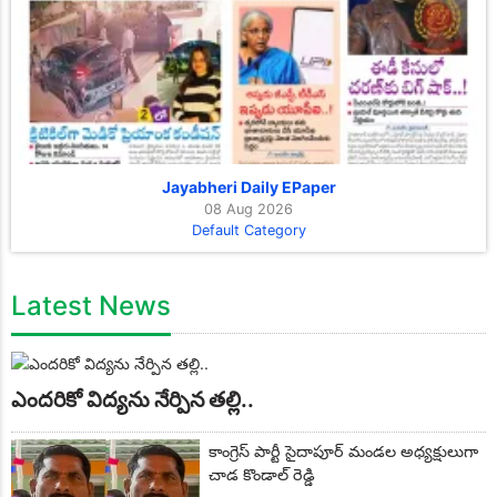
Jayabheri Daily EPaper
08 Aug 2026
Default Category
Latest News
ఎందరికో విద్యను నేర్పిన తల్లి..
కాంగ్రెస్ పార్టీ సైదాపూర్ మండల అధ్యక్షులుగా
చాడ కొండాల్ రెడ్డి