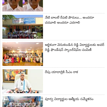
నేటి బాలలే రేపటి పౌరులు... అందరూ
చదవాలి అందరూ ఎదగాలి
ఆర్థికంగా వెనుకబడిన రెడ్డి విద్యార్థులకు అవర్
రెడ్డి ఫౌండేషన్ స్కాలర్‌షిప్‌ల పంపిణీ
రేపు యాదాద్రికి సీఎం రాక
పూర్వ విద్యార్థుల ఆత్మీయ సమ్మేళనం