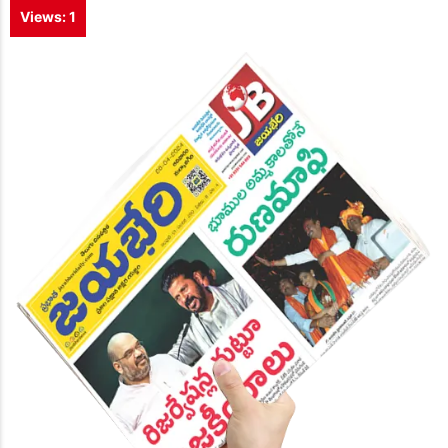
Views:
1