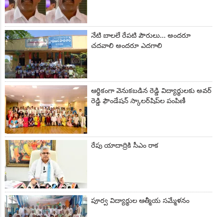
నేటి బాలలే రేపటి పౌరులు... అందరూ
చదవాలి అందరూ ఎదగాలి
ఆర్థికంగా వెనుకబడిన రెడ్డి విద్యార్థులకు అవర్
రెడ్డి ఫౌండేషన్ స్కాలర్‌షిప్‌ల పంపిణీ
రేపు యాదాద్రికి సీఎం రాక
పూర్వ విద్యార్థుల ఆత్మీయ సమ్మేళనం