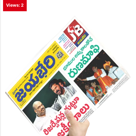
సమావేశం
Views:
2
ప్రపంచ ఆక్వాకల్చర్ ఇండియా 2025 కార్యక్రమంకు బయలుదేరిన మత్స్య
రైతులు, అధికారులు
బీసీల రిజర్వేషన్ సాధించేవరకు ఉద్యమిస్తాం
సైబర్ మోసాలపై ప్రజల్లో అవగాహన
పేదల పట్ల ఒకలా ధనవంతుల పట్ల మరొకల వ్యవహరించడమేనా హైడ్రా
గొప్పతనం
దంచి కొడుతున్న వానలు
నూతన కమిటీ ప్రమాణ స్వీకారోత్సవం
ఎంగిలిపూల బతుకమ్మ సంబరాలు
చర్లపల్లి రైల్వే స్టేషన్ లో మహిళల మృతదేహం కేసులో పురోగతి!
Janhvi Kapoor
సీఆర్టీల సమస్యలు వెంటనే పరిష్కరించాలి